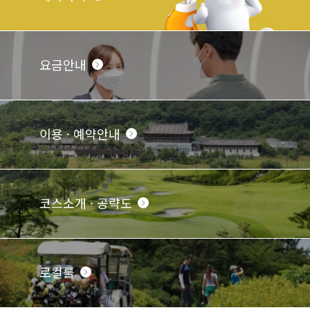
요금안내
이용 · 예약안내
코스소개 · 공략도
로컬룰