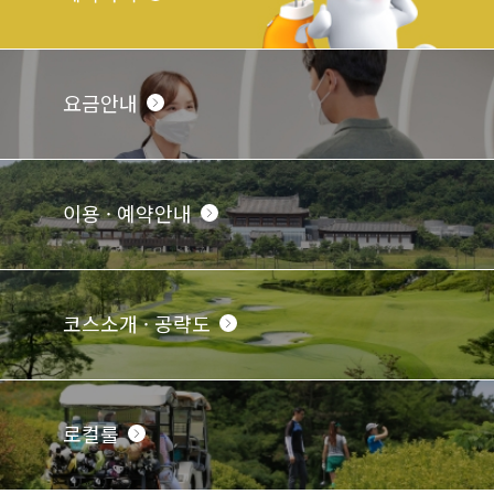
요금안내
이용 · 예약안내
코스소개 · 공략도
로컬룰