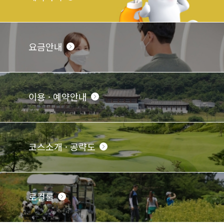
요금안내
이용 · 예약안내
코스소개 · 공략도
로컬룰