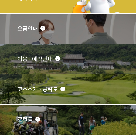
요금안내
이용 · 예약안내
코스소개 · 공략도
로컬룰