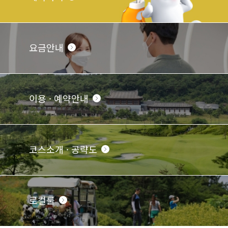
요금안내
이용 · 예약안내
코스소개 · 공략도
로컬룰